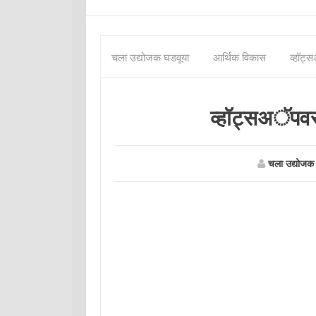
चला उद्योजक घडवूया
आर्थिक विकास
व्हॉट्
व्हॉट्सअॅपवर
चला उद्योजक