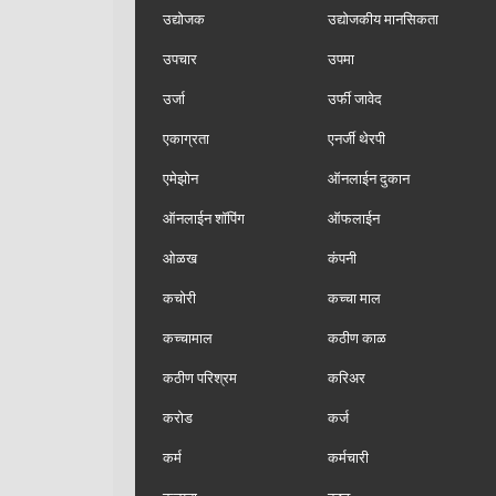
उद्योजक
उद्योजकीय मानसिकता
उपचार
उपमा
उर्जा
उर्फी जावेद
एकाग्रता
एनर्जी थेरपी
एमेझोन
ऑनलाईन दुकान
ऑनलाईन शॉपिंग
ऑफलाईन
ओळख
कंपनी
कचोरी
कच्चा माल
कच्चामाल
कठीण काळ
कठीण परिश्रम
करिअर
करोड
कर्ज
कर्म
कर्मचारी