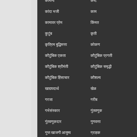
कल्पना
कष्ट
कांदा भजी
काम
कामावर प्रेम
किंमत
कुटुंब
कृती
कृत्रिम बुद्धिमत्ता
कोकण
कौटुंबिक एकता
कौटुंबिक प्रगती
कौटुंबिक श्रीमंती
कौटुंबिक समृद्धी
कौटुंबिक हिंसाचार
कौशल्य
खाद्यपदार्थ
खेळ
गरजा
गरीब
गर्भसंस्कार
गुंतवणूक
गुंतवणूकदार
गुणवत्ता
गुप्त खाजगी आयुष्य
ग्राहक