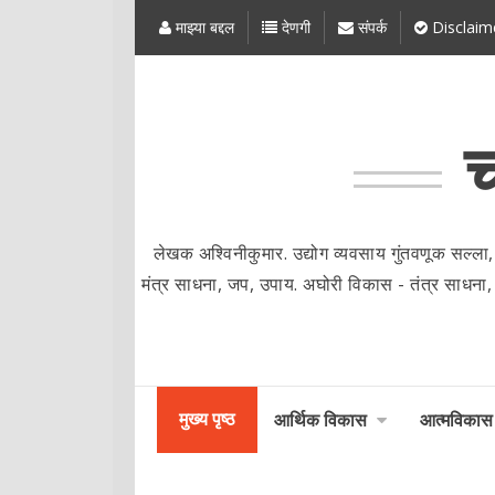
माझ्या बद्दल
देणगी
संपर्क
Disclaim
च
लेखक अश्विनीकुमार. उद्योग व्यवसाय गुंतवणूक सल्ला,
मंत्र साधना, जप, उपाय. अघोरी विकास - तंत्र साधना, मंत्र
मुख्य पृष्ठ
आर्थिक विकास
आत्मविकास