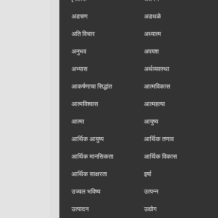
अडचण
अडथळे
अति विचार
अध्यात्म
अनुभव
अपयश
अभ्यास
अर्थव्यवस्था
आकर्षणाचा सिद्धांत
आत्मविकास
आत्मविश्वास
आत्महत्या
आत्मा
आयुष्य
आर्थिक आयुष्य
आर्थिक तणाव
आर्थिक मानसिकता
आर्थिक विकास
आर्थिक साक्षरता
इर्षा
उज्वल भविष्य
उत्पन्न
उत्पादन
उद्योग