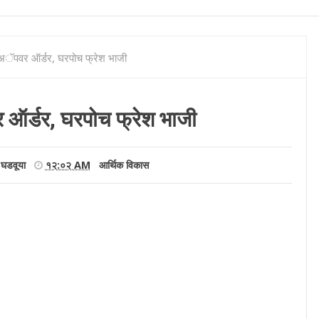
सअॅपवर ऑर्डर, घरपोच फ्रेश भाजी
 ऑर्डर, घरपोच फ्रेश भाजी
 घडवूया
१२:०२ AM
आर्थिक विकास