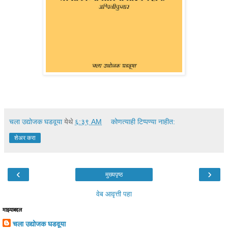
चला उद्योजक घडवूया
येथे
६:३९ AM
कोणत्याही टिप्पण्‍या नाहीत:
शेअर करा
‹
›
मुख्यपृष्ठ
वेब आवृत्ती पहा
माझ्याबद्दल
चला उद्योजक घडवूया