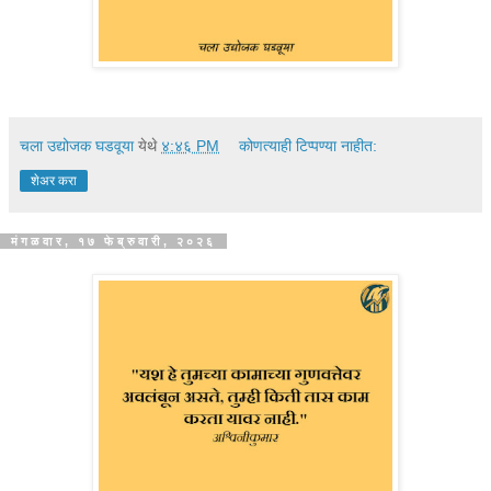
चला उद्योजक घडवूया
येथे
४:४६ PM
कोणत्याही टिप्पण्‍या नाहीत:
शेअर करा
मंगळवार, १७ फेब्रुवारी, २०२६