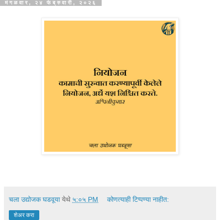
मंगळवार, २४ फेब्रुवारी, २०२६
चला उद्योजक घडवूया
येथे
५:०५ PM
कोणत्याही टिप्पण्‍या नाहीत:
शेअर करा