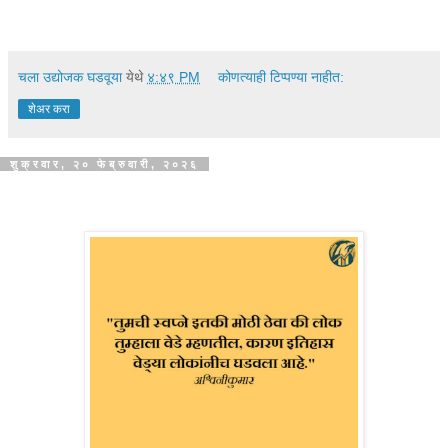
चला उद्योजक घडवूया
येथे
४:४९ PM
कोणत्याही टिप्पण्‍या नाहीत:
शेअर करा
शुक्रवार, २० फेब्रुवारी, २०२६