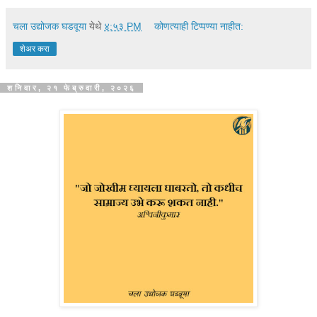
चला उद्योजक घडवूया
येथे
४:५३ PM
कोणत्याही टिप्पण्‍या नाहीत:
शेअर करा
शनिवार, २१ फेब्रुवारी, २०२६