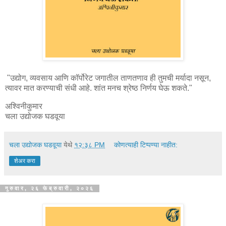
"उद्योग, व्यवसाय आणि कॉर्पोरेट जगातील ताणतणाव ही तुमची मर्यादा नसून,
त्यावर मात करण्याची संधी आहे. शांत मनच श्रेष्ठ निर्णय घेऊ शकते."
अश्विनीकुमार
चला उद्योजक घडवूया
चला उद्योजक घडवूया
येथे
१२:३८ PM
कोणत्याही टिप्पण्‍या नाहीत:
शेअर करा
गुरुवार, २६ फेब्रुवारी, २०२६