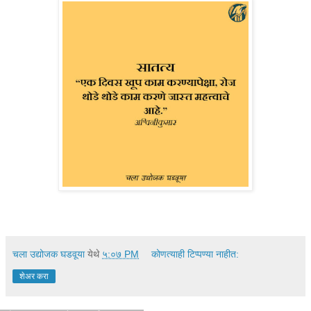
चला उद्योजक घडवूया
येथे
५:०७ PM
कोणत्याही टिप्पण्‍या नाहीत:
शेअर करा