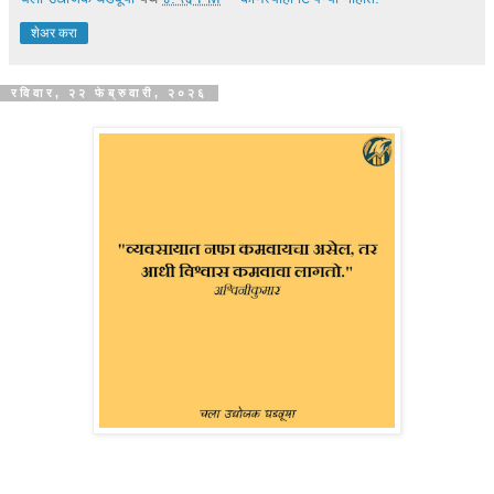
शेअर करा
रविवार, २२ फेब्रुवारी, २०२६