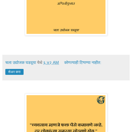
चला उद्योजक घडवूया
येथे
६:४२ AM
कोणत्याही टिप्पण्‍या नाहीत:
शेअर करा