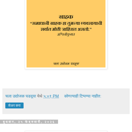
चला उद्योजक घडवूया
येथे
५:०९ PM
कोणत्याही टिप्पण्‍या नाहीत:
शेअर करा
बुधवार, २५ फेब्रुवारी, २०२६