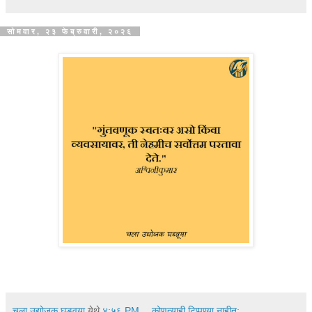
सोमवार, २३ फेब्रुवारी, २०२६
चला उद्योजक घडवूया
येथे
४:५६ PM
कोणत्याही टिप्पण्‍या नाहीत: