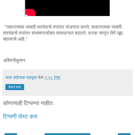
"नकारात्मक व्यक्ती मतभेदाचे रुपांतर भांडणात करते. सकारात्मक व्यक्ती
मतभेदाचे रुपांतर संभाषणासोबत समाधानात बदलते. फरक जाणून घेणे खूप
महत्त्वाचे आहे."
अश्विनीकुमार
चला उद्योजक घडवूया
येथे
५:१८ PM
शेअर करा
कोणत्याही टिप्पण्‍या नाहीत:
टिप्पणी पोस्ट करा