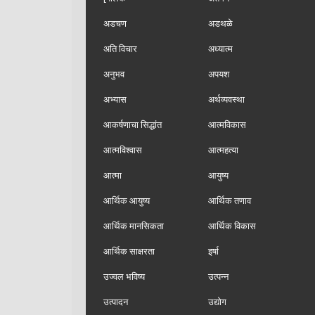
अडचण
अडथळे
अति विचार
अध्यात्म
अनुभव
अपयश
अभ्यास
अर्थव्यवस्था
आकर्षणाचा सिद्धांत
आत्मविकास
आत्मविश्वास
आत्महत्या
आत्मा
आयुष्य
आर्थिक आयुष्य
आर्थिक तणाव
आर्थिक मानसिकता
आर्थिक विकास
आर्थिक साक्षरता
इर्षा
उज्वल भविष्य
उत्पन्न
उत्पादन
उद्योग