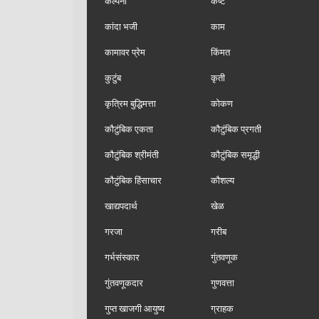
कल्पना
कष्ट
कांदा भजी
काम
कामावर प्रेम
किंमत
कुटुंब
कृती
कृत्रिम बुद्धिमत्ता
कोकण
कौटुंबिक एकता
कौटुंबिक प्रगती
कौटुंबिक श्रीमंती
कौटुंबिक समृद्धी
कौटुंबिक हिंसाचार
कौशल्य
खाद्यपदार्थ
खेळ
गरजा
गरीब
गर्भसंस्कार
गुंतवणूक
गुंतवणूकदार
गुणवत्ता
गुप्त खाजगी आयुष्य
ग्राहक