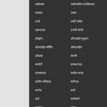
उद्योजक
उद्योजकीय मानसिकता
उपचार
उपमा
उर्जा
उर्फी जावेद
एकाग्रता
एनर्जी थेरपी
एमेझोन
ऑनलाईन दुकान
ऑनलाईन शॉपिंग
ऑफलाईन
ओळख
कंपनी
कचोरी
कच्चा माल
कच्चामाल
कठीण काळ
कठीण परिश्रम
करिअर
करोड
कर्ज
कर्म
कर्मचारी