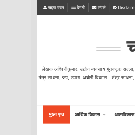
माझ्या बद्दल
देणगी
संपर्क
Disclaim
च
लेखक अश्विनीकुमार. उद्योग व्यवसाय गुंतवणूक सल्ला,
मंत्र साधना, जप, उपाय. अघोरी विकास - तंत्र साधना, मंत्र
मुख्य पृष्ठ
आर्थिक विकास
आत्मविकास