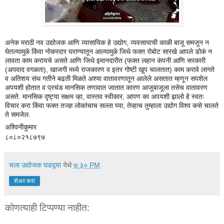
अनेक मराठी नव उद्योजक आणि व्यासायिक हे उद्योग, व्यवसायाची काळी बाजू समजून न
घेतल्यामुळे किंवा नोकरदार घराण्यातून आल्यामुळे जिथे फक्त रोबोट सारखे आपले डोकं न
लावता काम करायचे असते आणि जिथे इमानदारीत (फक्त लहान कंपनी आणि सरकारी
(अपवाद वगळता), खाजगी मध्ये राजकारण व इतर गोष्टी खूप चालतात) काम करावे लागते
व अतिशय संथ गतीने बढती मिळते अश्या वातावरणातून आलेले असतात म्हणून सपशेल
अपयशी होतात व प्रचंड मानसिक तणावात जातात कारण आजूबाजूला तसेच वातावरण
असते. मानसिक दृष्ट्या सक्षम व्हा, वास्तव स्वीकार, आपण का अपयशी झालो हे स्वतः
विचार करा किंवा फक्त तज्ज्ञ लोकांचाच सल्ला घ्या, तेव्हाच तुम्हाला उद्योग विश्व कसे चालते
ते समजेल.
अश्विनीकुमार
८०८०२१८७९७
चला उद्योजक घडवूया
येथे
७:३० PM
शेअर करा
कोणत्याही टिप्पण्‍या नाहीत: