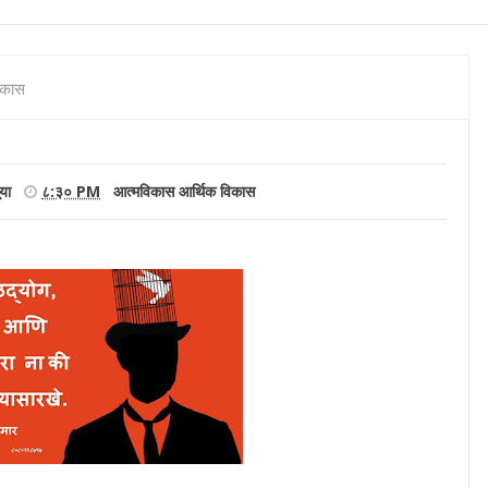
िकास
या
८:३० PM
आत्मविकास
आर्थिक विकास