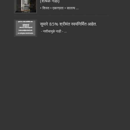
(शीर्षक नाही)
• शिस्त • एकाग्रता • सातत्य ...
सुमारे 85% श्रीमंत स्वयंनिर्मित आहेत.
- नशीबामुळे नाही - ...