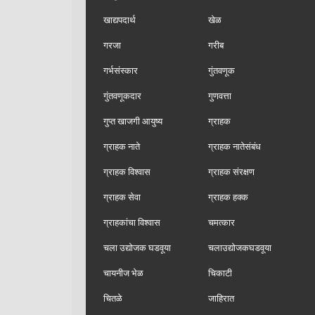
खाद्यपदार्थ
खेळ
गरजा
गरीब
गर्भसंस्कार
गुंतवणूक
गुंतवणूकदार
गुणवत्ता
गुप्त खाजगी आयुष्य
ग्राहक
ग्राहक नाते
ग्राहक नातेसंबंध
ग्राहक विश्वास
ग्राहक संरक्षण
ग्राहक सेवा
ग्राहक हक्क
ग्राहकांचा विश्वास
चमत्कार
चला उद्योजक घडवूया
चलाउद्योजकघडवूया
चायनीज भेळ
चिकाटी
चितळे
जाहिरात