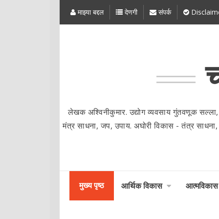
माझ्या बद्दल
देणगी
संपर्क
Disclaim
च
लेखक अश्विनीकुमार. उद्योग व्यवसाय गुंतवणूक सल्ला,
मंत्र साधना, जप, उपाय. अघोरी विकास - तंत्र साधना, मंत्र
मुख्य पृष्ठ
आर्थिक विकास
आत्मविकास