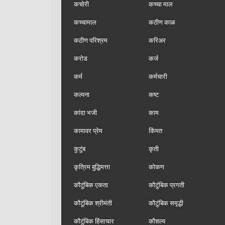
कचोरी
कच्चा माल
कच्चामाल
कठीण काळ
कठीण परिश्रम
करिअर
करोड
कर्ज
कर्म
कर्मचारी
कल्पना
कष्ट
कांदा भजी
काम
कामावर प्रेम
किंमत
कुटुंब
कृती
कृत्रिम बुद्धिमत्ता
कोकण
कौटुंबिक एकता
कौटुंबिक प्रगती
कौटुंबिक श्रीमंती
कौटुंबिक समृद्धी
कौटुंबिक हिंसाचार
कौशल्य