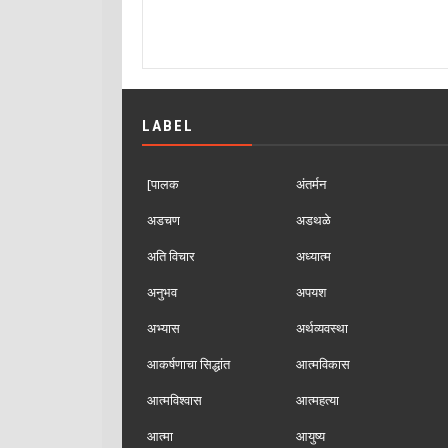
LABEL
[पालक
अंतर्मन
अडचण
अडथळे
अति विचार
अध्यात्म
अनुभव
अपयश
अभ्यास
अर्थव्यवस्था
आकर्षणाचा सिद्धांत
आत्मविकास
आत्मविश्वास
आत्महत्या
आत्मा
आयुष्य