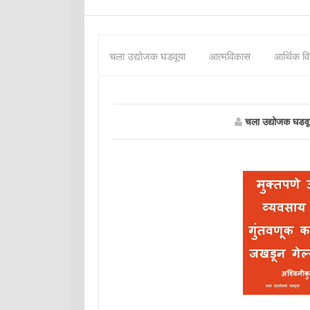
चला उद्योजक घडवूया
आत्मविकास
आर्थिक व
चला उद्योजक घडवू