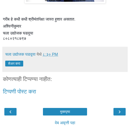
गरीब हे कधी कधी श्रीमंतांपेक्षा जास्त हुशार असतात.
अश्विनीकुमार
चला उद्योजक घडवूया
८०८०२१८७९७
चला उद्योजक घडवूया
येथे
८:३० PM
शेअर करा
कोणत्याही टिप्पण्‍या नाहीत:
टिप्पणी पोस्ट करा
‹
›
मुख्यपृष्ठ
वेब आवृत्ती पहा