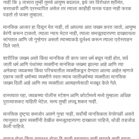
नाही कि ३ तासात तुम्ही तुमचे आयुष्य बदलाल, इथे जर विरोधात श्रीमंत,
सत्ताधारी आणि प्रस्थापित असेल तर त्याला काहीही फरक पडत नाही फरक
पडतो तो फक्त तुम्हाला.
मानसिक आजार हा दिसून येत नाही, तो आपल्या आत जखम करत जातो, आयुष्य
बेरंगी करून टाकतो. त्याला न्याय भेटत नाही, त्याला समजूतदारपणा दाखवायला
सांगतात आणि जो गुन्हेगार असतो त्याच्याकडे दुर्लक्ष्य करून त्याला प्रोस्ताहन
दिले जाते.
शारीरिक जखम असो किंवा मानसिक ती काय जात धर्म बघून नाही होत, सर्व
जाती धर्म आणि पंथांच्या व्यक्तींना मानसिक जखमा झाल्या आहे आणि त्या
अनेकदा जवळच्या किंवा परिचयातील व्यक्तीकडून देण्यात आल्या आहेत म्हणजे
एकाच जाती धर्माच्या व्यक्तीने स्वतःच्याच जातीधर्माच्या व्यक्तीला मानसिक
जखम दिली आहे आणि त्या व्यक्तीला आत्महत्येसाठी मजबूर केले गेले.
वास्तवात रहा, जवळच्या पोलीस स्टेशन आणि कोर्टामध्ये मध्ये तुम्हाला अधिक
पुराव्यासकट माहिती भेटेल. सत्य तुम्ही लपवू शकत नाही.
मानसिक दृष्ट्या कमजोर असणे गुन्हा नाही, सर्वांची मानसिकता वेगवेगळी असते
त्यानुसार इतर व्यक्तींनी देखील समजूतदारपणा दाखवला पाहिजे, थोडी तडजोड
केली पाहिजे.
समाज बोला किंवा व्यवस्था बोला हि काही बदलणार नाही त्यामुळे तुम्ही बदला,