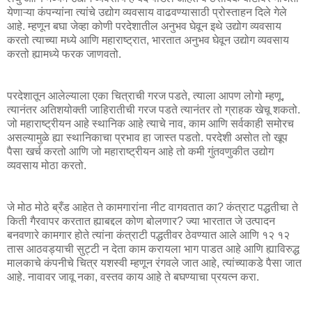
येणाऱ्या कंपन्यांना त्यांचे उद्योग व्यवसाय वाढवण्यासाठी प्रोस्ताहन दिले गेले
आहे. म्हणून बघा जेव्हा कोणी परदेशातील अनुभव घेवून इथे उद्योग व्यवसाय
करतो त्याच्या मध्ये आणि महाराष्ट्रात, भारतात अनुभव घेवून उद्योग व्यवसाय
करतो ह्यामध्ये फरक जाणवतो.
परदेशातून आलेल्याला एका चित्राची गरज पडते, त्याला आपण लोगो म्हणू,
त्यानंतर अतिशयोक्ती जाहिरातीची गरज पडते त्यानंतर तो ग्राहक खेचू शकतो.
जो महाराष्ट्रीयन आहे स्थानिक आहे त्याचे नाव, काम आणि सर्वकाही समोरच
असल्यामुळे ह्या स्थानिकाचा प्रभाव हा जास्त पडतो. परदेशी असोत तो खूप
पैसा खर्च करतो आणि जो महाराष्ट्रीयन आहे तो कमी गुंतवणुकीत उद्योग
व्यवसाय मोठा करतो.
जे मोठ मोठे ब्रँड आहेत ते कामगारांना नीट वागवतात का? कंत्राट पद्धतीचा ते
किती गैरवापर करतात ह्याबद्दल कोण बोलणार? ज्या भारतात जे उत्पादन
बनवणारे कामगार होते त्यांना कंत्राटी पद्धतीवर ठेवण्यात आले आणि १२ १२
तास आठवड्याची सुट्टी न देता काम करायला भाग पाडत आहे आणि ह्याविरुद्ध
मालकाचे कंपनीचे चित्र यशस्वी म्हणून रंगवले जात आहे, त्यांच्याकडे पैसा जात
आहे. नावावर जावू नका, वस्तव काय आहे ते बघण्याचा प्रयत्न करा.