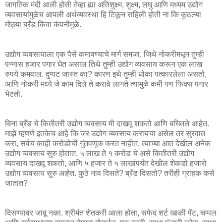
जागतिक मंदी आली होती तेव्हा ह्या अतिशुक्ष्म, शुक्ष्म, लघु आणि मध्यम उद्योग
व्यवसायांमुळेच आपली अर्थव्यवस्था हि टिकून राहिली होती ना कि कुठल्या
मोठ्या ब्रँड किंवा कंपनीमुळे.
उद्योग व्यवसायाला एक पैसे कमावण्याचे मार्ग समजा, जिथे नोकरीमधून तुम्ही
पन्नास हजार पगार घेत असाल तिथे तुम्ही उद्योग व्यवसाय करून एक लाख
रुपये कमवाल. दुप्पट जास्त का? कारण इथे तुम्ही धोका पत्कारलेला असतो,
आणि नोकरी मध्ये जे काम दिले ते करावे लागते त्यामुळे कमी पण फिक्स पगार
भेटतो.
बिना ब्रँड चे कितीतरी उद्योग व्यवसाय मी दाखवू शकतो आणि बघितले आहेत.
माझे म्हणणे इतकेच आहे कि जर उद्योग व्यवसाय करायचा असेल तर सुरवात
करा, सर्वच काही करोडोंची गुंतवणूक करत नाहीत, त्याच्या आत देखील अनेक
उद्योग व्यवसाय सुरु होतात, ५ लाख ते १ करोड चे असे कितीतरी उद्योग
व्यवसाय दाखवू शकतो, आणि ५ हजार ते ५ लाखांपर्यंत देखील शेकडो हजारो
उद्योग व्यवसाय सुरु आहेत. कुठे नाव दिसते? ब्रँड दिसतो? तरीही ग्राहक कसे
जातात?
दिसण्यावर जावू नका. श्रीमंत शेतकरी आला होता, सफेद शर्ट खाकी पॅंट, चप्पल