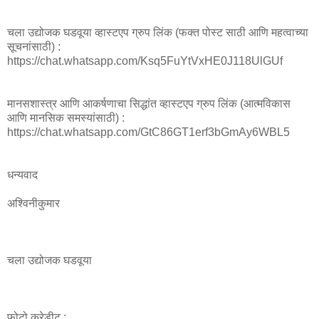
चला उद्योजक घडवूया व्हास्टएप ग्रुप लिंक (फक्त पोस्ट साठी आणि महत्वाच्या
सूचनांसाठी) :
https://chat.whatsapp.com/Ksq5FuYtVxHE0J118UlGUf
मानसशास्त्र आणि आकर्षणाचा सिद्धांत व्हास्टएप ग्रुप लिंक (आत्मविकास
आणि मानसिक समस्यांसाठी) :
https://chat.whatsapp.com/GtC86GT1erf3bGmAy6WBL5
धन्यवाद
अश्विनीकुमार
चला उद्योजक घडवूया
फोटो क्रेडीट :