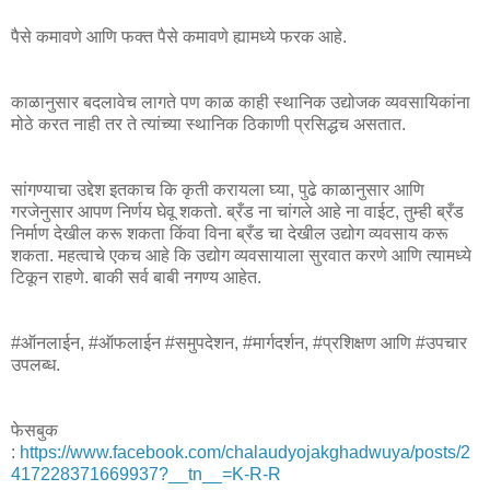
पैसे कमावणे आणि फक्त पैसे कमावणे ह्यामध्ये फरक आहे.
काळानुसार बदलावेच लागते पण काळ काही स्थानिक उद्योजक व्यवसायिकांना
मोठे करत नाही तर ते त्यांच्या स्थानिक ठिकाणी प्रसिद्धच असतात.
सांगण्याचा उद्देश इतकाच कि कृती करायला घ्या, पुढे काळानुसार आणि
गरजेनुसार आपण निर्णय घेवू शकतो. ब्रँड ना चांगले आहे ना वाईट, तुम्ही ब्रँड
निर्माण देखील करू शकता किंवा विना ब्रँड चा देखील उद्योग व्यवसाय करू
शकता. महत्वाचे एकच आहे कि उद्योग व्यवसायाला सुरवात करणे आणि त्यामध्ये
टिकून राहणे. बाकी सर्व बाबी नगण्य आहेत.
#ऑनलाईन, #ऑफलाईन #समुपदेशन, #मार्गदर्शन, #प्रशिक्षण आणि #उपचार
उपलब्ध.
फेसबुक
:
https://www.facebook.com/chalaudyojakghadwuya/posts/2
417228371669937?__tn__=K-R-R