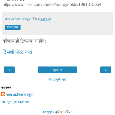
https://www.flickr.com/photos/rooreynolds/1981313654
चला उद्योजक घडवूया
येथे
२:०४ PM
शेअर करा
कोणत्याही टिप्पण्‍या नाहीत:
टिप्पणी पोस्ट करा
‹
›
मुख्यपृष्ठ
वेब आवृत्ती पहा
माझ्याबद्दल
चला उद्योजक घडवूया
माझे पूर्ण प्रोफाइल पहा.
Blogger
द्वारे प्रायोजित.