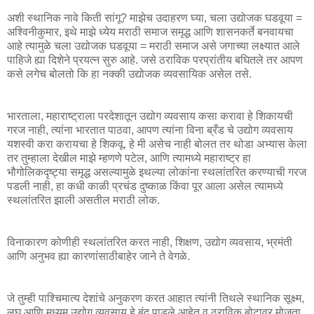
अशी स्थानिक नावे किती सांगू? माझेच उदाहरण घ्या, चला उद्योजक घडवूया =
अश्विनीकुमार, इथे माझे ध्येय मराठी समाज समृद्ध आणि शासनकर्ते बनवायचा
आहे त्यामुळे चला उद्योजक घडवूया = मराठी समाज असे जगाच्या लक्ष्यात आले
पाहिजे ह्या दिशेने प्रयत्न सुरु आहे. जसे ठराविक परप्रांतीय बघितले तर आपण
कसे लगेच बोलतो कि हा नक्की उद्योजक व्यवसायिक असेल तसे.
भारताला, महाराष्ट्राला परदेशातून उद्योग व्यवसाय कसा करावा हे शिकायची
गरज नाही, त्यांना भारतात पाठवा, आपण त्यांना विना ब्रँड चे उद्योग व्यवसाय
यशस्वी करा करायचा हे शिकवू. हे मी असेच नाही बोलत तर थोडा अभ्यास केला
तर तुम्हाला देखील माझे म्हणणे पटेल, आणि त्यामध्ये महाराष्ट्र हा
भौगोलिकदृष्ट्या समृद्ध असल्यामुळे इथल्या लोकांना स्थलांतरित करण्याची गरज
पडली नाही, हा कधी काळी प्रचंड दुष्काळ किंवा पूर आला असेल त्यामध्ये
स्थलांतरित झाली असतील मराठी लोक.
विनाकारण कोणीही स्थलांतरित करत नाही, शिक्षण, उद्योग व्यवसाय, भ्रमंती
आणि अनुभव ह्या कारणांसाठीबाहेर जाने ते वेगळे.
जे तुम्ही पाश्चिमात्य देशांचे अनुकरण करत आहात त्यांनी तिथले स्थानिक सूक्ष्म,
लघु आणि मध्यम उद्योग व्यवसाय हे बंद पाडले आहेत व ठराविक बोटावर मोजता