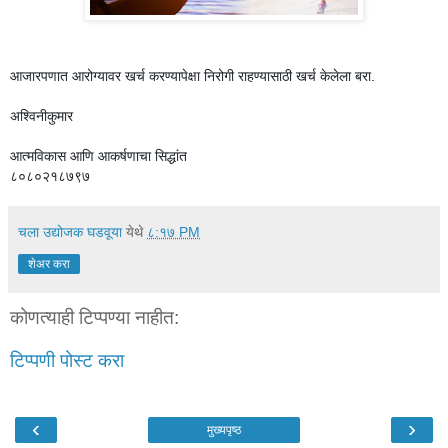
आजारपणात आरोग्यावर खर्च करण्यापेक्षा निरोगी राहण्यासाठी खर्च केलेला बरा.
अश्विनीकुमार
आत्मविकास आणि आकर्षणाचा सिद्धांत
८०८०२१८७९७
चला उद्योजक घडवूया
येथे
८:१७ PM
शेअर करा
कोणत्याही टिप्पण्‍या नाहीत:
टिप्पणी पोस्ट करा
‹
›
मुख्यपृष्ठ