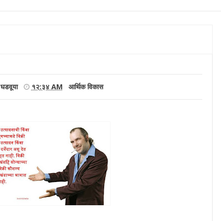
 घडवूया
१२:३४ AM
आर्थिक विकास