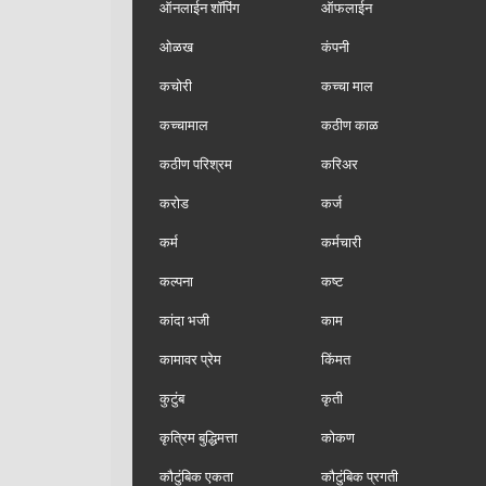
ऑनलाईन शॉपिंग
ऑफलाईन
ओळख
कंपनी
कचोरी
कच्चा माल
कच्चामाल
कठीण काळ
कठीण परिश्रम
करिअर
करोड
कर्ज
कर्म
कर्मचारी
कल्पना
कष्ट
कांदा भजी
काम
कामावर प्रेम
किंमत
कुटुंब
कृती
कृत्रिम बुद्धिमत्ता
कोकण
कौटुंबिक एकता
कौटुंबिक प्रगती