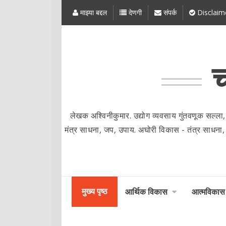
माझ्या बद्दल
देणगी
संपर्क
Disclaim
च
लेखक अश्विनीकुमार. उद्योग व्यवसाय गुंतवणूक सल्ला,
मंत्र साधना, जप, उपाय. अघोरी विकास - तंत्र साधना, मंत्र
मुख्य पृष्ठ
आर्थिक विकास
आत्मविकास