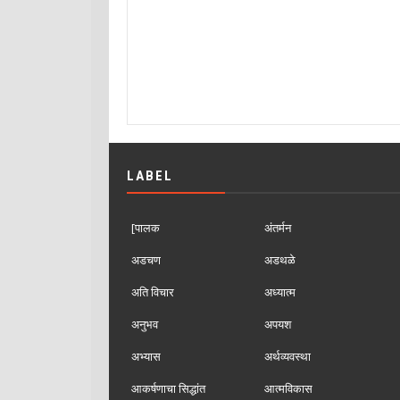
LABEL
[पालक
अंतर्मन
अडचण
अडथळे
अति विचार
अध्यात्म
अनुभव
अपयश
अभ्यास
अर्थव्यवस्था
आकर्षणाचा सिद्धांत
आत्मविकास