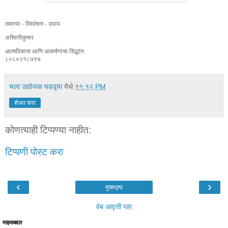
समस्या - विश्लेषण - उपाय
अश्विनीकुमार
आत्मविकास आणि आकर्षणाचा सिद्धांत
८०८०२१८७९७
चला उद्योजक घडवूया
येथे
११:१२ PM
शेअर करा
कोणत्याही टिप्पण्‍या नाहीत:
टिप्पणी पोस्ट करा
‹
›
मुख्यपृष्ठ
वेब आवृत्ती पहा
माझ्याबद्दल