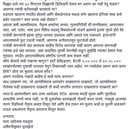
पिझ्झा वाले जर ३० मिनटात पिझ्झाची
डिलिव्हरी देतात मग आपण का नाही देवू शकत?
आपणच त्यांची फ्रेंचायझी चालवतो ना?
वडापाव खाताना मराठीत बोलतो आणि मॅकडोनाल्ड मधला बर्गर खाताना इंग्लिश शब्द कसे
बाहेर पडतात? काय फरक आहे दोघांत?
आपला कमी आत्मविश्वास, नैतृत्व क्षमतेचा अभाव, गुलामगिरीची ची मानसिकता, आपापसात
जात, धर्म, प्रांत, भाषा इतर विविध फालतू विषयांवरची भांडणे ह्यामध्ये इतके गुंतले होते कि
परदेशी कंपन्यांनी ह्याचा पुरेपूर फायदा उचलला आणि आपले पाय पसरवले. इंग्रजांनी
आपल्यामध्ये फुट पडली नव्हती, आपणच अगोदरपासून फुटलेलो होतो.
परदेशी कंपन्यांनी धंदा करायला कधीच विरोध करायचा नाही कारण आपल्या कंपन्याही
त्यांच्या इथे धंदा करतात, उद्या कदाचित तुमची कंपनीही वाढून तुम्हीहि त्यांच्या देशात पैसा
गुंतवाल. स्पर्धेत उतरल्याशिवाय कोणीच प्रगती करू शकत नाही.
कोण बोलतो संधी नव्हत्या म्हणून? हार्ले डेव्हिडसन, बेंटली ५,००,००० ते ४०,००,०००
लाखांपर्यंतच्या दुचाकी भारतात येवून विकल्याही जात आहेत, मग त्यावेळेस आपण काय करत
होतो? होता का कुठला आपला ब्रँड?
आपण स्पर्धेतच नव्हतो कधीच हे कधी मान्य करणार?
साध उदाहरण घ्या, जो आत्मविश्वास आयफोन दाखवताना दाखवतो, जो आत्मविश्वास
रोलेक्स घडी दाखवताना दाखवतो तो कधी भारतीय उत्पादन दाखवतांना दाखवतो का?
स्वतःचे आत्मपरीक्षण करा उत्तर आपोआप भेटेल. आजचा मराठी युवक आणि युवतीला
लाचारीचे जगणे मान्य नाही, ना हि दुसर्याच्या हाताखाली नोकरी करत जगणे, त्यामुळे आजच्या
तरुण पिढीमध्ये नैतृत्व क्षमता दिसून येते आणि हेच तरून मग मुलगा असो वा मुलगी धाडसाने
पाउल उचलताना नैतृत्व करताना दिसून येतात.
धन्यवाद,
चला उद्योजक घडवूया
अश्विनीकुमार फुलझेले