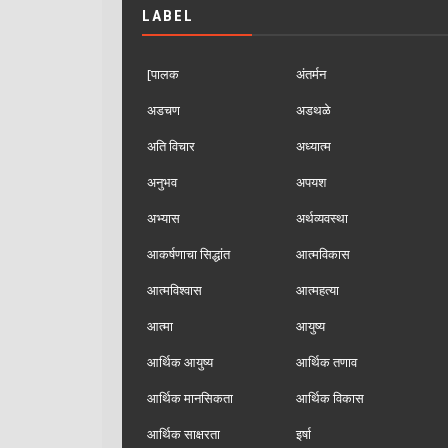
LABEL
[पालक
अंतर्मन
अडचण
अडथळे
अति विचार
अध्यात्म
अनुभव
अपयश
अभ्यास
अर्थव्यवस्था
आकर्षणाचा सिद्धांत
आत्मविकास
आत्मविश्वास
आत्महत्या
आत्मा
आयुष्य
आर्थिक आयुष्य
आर्थिक तणाव
आर्थिक मानसिकता
आर्थिक विकास
आर्थिक साक्षरता
इर्षा