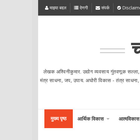
माझ्या बद्दल
देणगी
संपर्क
Disclaim
च
लेखक अश्विनीकुमार. उद्योग व्यवसाय गुंतवणूक सल्ला,
मंत्र साधना, जप, उपाय. अघोरी विकास - तंत्र साधना, मंत्र
मुख्य पृष्ठ
आर्थिक विकास
आत्मविकास