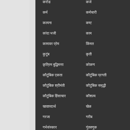
करोड
कर्ज
कर्म
कर्मचारी
कल्पना
कष्ट
कांदा भजी
काम
कामावर प्रेम
किंमत
कुटुंब
कृती
कृत्रिम बुद्धिमत्ता
कोकण
कौटुंबिक एकता
कौटुंबिक प्रगती
कौटुंबिक श्रीमंती
कौटुंबिक समृद्धी
कौटुंबिक हिंसाचार
कौशल्य
खाद्यपदार्थ
खेळ
गरजा
गरीब
गर्भसंस्कार
गुंतवणूक