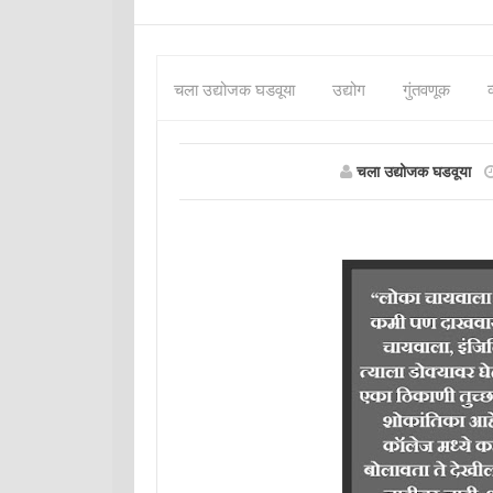
चला उद्योजक घडवूया
उद्योग
गुंतवणूक
चला उद्योजक घडवूया