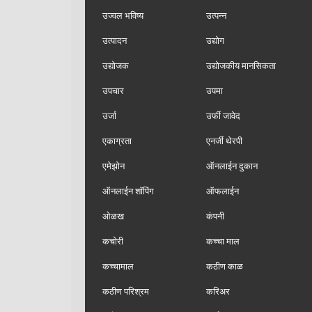
उज्वल भविष्य
उत्पन्न
उत्पादन
उद्योग
उद्योजक
उद्योजकीय मानसिकता
उपचार
उपमा
उर्जा
उर्फी जावेद
एकाग्रता
एनर्जी थेरपी
एमेझोन
ऑनलाईन दुकान
ऑनलाईन शॉपिंग
ऑफलाईन
ओळख
कंपनी
कचोरी
कच्चा माल
कच्चामाल
कठीण काळ
कठीण परिश्रम
करिअर