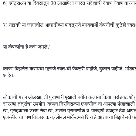
6) व्हॉट्सअप या दिवसातुन 30 लाखांपेक्षा जास्त संदेशांची देवाण घेवाण करणार्य
या कंपन्यांना हे कसे जमले? 
कारण बिझनेस करायचा म्हणजे स्वतःची फॅक्टरी पाहीजे, दुकान पाहीजे, भांडव
आहेत.
लोकांची गरज ओळखा, ती पुरवणारी एखादी नवीन कल्पना किंवा  प्रॉडक्ट शो
सारख्या तंत्रांचा उपयोग  करून निरनिराळ्या एजन्सीज ना आपल्या पंखाखाली ए
द्या, ग्राहकाला उत्तम सेवा द्या, अत्यंत प्रामाणीक व  पारदर्शी व्यवहार ठेवा,आ
एजन्सीजचा  पण विकास करा,ग्लोबल मार्केटमधे शिरा हे आत्ताच्या बिझनेसचे फं