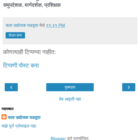
समुपदेशक, मार्गदर्शक, प्रशिक्षक
चला उद्योजक घडवूया
येथे
११:३१ PM
शेअर करा
कोणत्याही टिप्पण्‍या नाहीत:
टिप्पणी पोस्ट करा
‹
›
मुख्यपृष्ठ
वेब आवृत्ती पहा
माझ्याबद्दल
चला उद्योजक घडवूया
माझे पूर्ण प्रोफाइल पहा.
Blogger
द्वारे प्रायोजित.