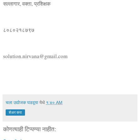
सल्लागार, वक्ता, प्रशिक्षक
८०८०२१८७९७ 
solution.nirvana@gmail.com
चला उद्योजक घडवूया
येथे
१:४० AM
शेअर करा
कोणत्याही टिप्पण्‍या नाहीत: