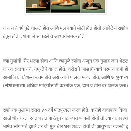
जस जसे वर्ष पुढे चालले होते आणि मुल वयाने मोठी होत होती त्यावेळेस संशोधक म
ठेवून होते. त्यांना जे सापडले ते आश्चर्यजनक होते.
ज्या मुलांनी धीर धरला होता आणि त्यामुळे त्यांना अजून एक गुलाब जाम भेटला 
जास्त सदाचाराने, नम्रतेने वागत होते, शरीराने जाड होण्याचे प्रमाण कमी होते
सामाजिक कौशल्य उत्तम होते असे त्यांचे पालक म्हणत होते, आणि आयुष्यःच्या बाक
(संशोधनाच्या अधिक माहितीसाठी क्रमांक एक, दोन व तीन वर क्लिक करा)
संशोधक मुलांचा सतत ४० वर्षे पाठपुरवठा करत होते, कसेही वातावरण किंवा परि
साठी धीर धरत, स्वतःवर ताबा ठेवून वाट बघत थांबली होती ती त्या वातावरणात,
भाषेत सांगायचे झाले तर जी मुल धीर धरू शकत होती ती आयुष्यात यशस्वी झा