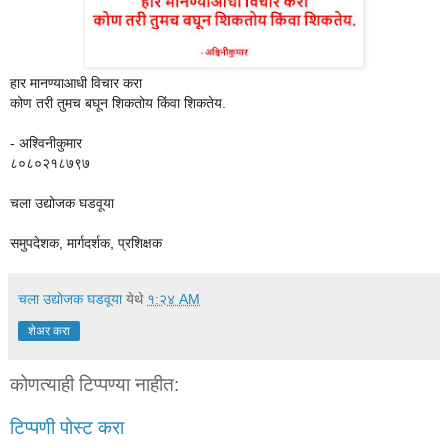
हार मानण्याआधी विचार करा
कोण तरी तुमच बघून शिकतोय किंवा शिकतेय.
- अश्विनीकुमार
८०८०२१८७९७
चला उद्योजक घडवूया
समुपदेशक, मार्गदर्शक, प्रशिक्षक
चला उद्योजक घडवूया
येथे
१:२४ AM
शेअर करा
कोणत्याही टिप्पण्‍या नाहीत:
टिप्पणी पोस्ट करा