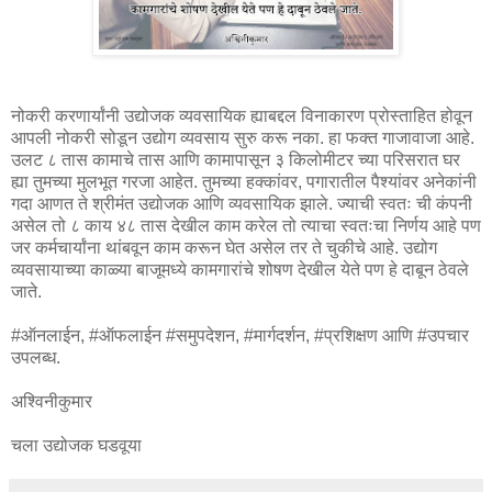
नोकरी करणार्यांनी उद्योजक व्यवसायिक ह्याबद्दल विनाकारण प्रोस्ताहित होवून
आपली नोकरी सोडून उद्योग व्यवसाय सुरु करू नका. हा फक्त गाजावाजा आहे.
उलट ८ तास कामाचे तास आणि कामापासून ३ किलोमीटर च्या परिसरात घर
ह्या तुमच्या मुलभूत गरजा आहेत. तुमच्या हक्कांवर, पगारातील पैश्यांवर अनेकांनी
गदा आणत ते श्रीमंत उद्योजक आणि व्यवसायिक झाले. ज्याची स्वतः ची कंपनी
असेल तो ८ काय ४८ तास देखील काम करेल तो त्याचा स्वतःचा निर्णय आहे पण
जर कर्मचार्यांना थांबवून काम करून घेत असेल तर ते चुकीचे आहे. उद्योग
व्यवसायाच्या काळ्या बाजूमध्ये कामगारांचे शोषण देखील येते पण हे दाबून ठेवले
जाते.
#ऑनलाईन, #ऑफलाईन #समुपदेशन, #मार्गदर्शन, #प्रशिक्षण आणि #उपचार
उपलब्ध.
अश्विनीकुमार
चला उद्योजक घडवूया