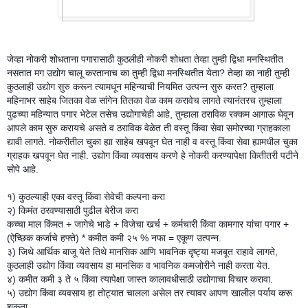
जेव्हा नोकरी शोधताना पगारासाठी कुठलीही नोकरी शोधता तेव्हा तुम्ही द्विधा मनस्थितीत
नसतात मग उद्योग चालू करतानाच का तुम्ही द्विधा मनस्थितीत येता? तेव्हा का नाही तुम्ही
कुठलाही उद्योग सुरु करून त्यामधून महिन्याची नियमित उत्पन्न सुरु करत? तुम्हाला
महिनाभर साहेब जितका वेळ सांगेन तितका वेळ काम करावेच लागते त्यानंतरच तुम्हाला
पुढच्या महिन्यात पगार भेटेल तसेच उद्योगाचेही आहे, तुम्हाला ठराविक रक्कम आगाऊ घे
वून
आपले काम सुरु करायचे असते व ठराविक वेळेत ती वस्तू किंवा सेवा समोरच्या ग्राहकाला
द्यावी लागते. नोकरीतील चुका ह्या साहेब खपवून घेत नाही व वस्तू किंवा सेवा ह्यामधील चुका
ग्राहक खपवून घेत नाही. उद्योग किंवा व्यवसाय करणे हे नोकरी करण्यापेक्षा कितीतरी पटीने
सोपे आहे.
१) कुठल्याही एका वस्तू किंवा सेवेची कल्पना करा
२) किमंत ठरवण्यासाठी पुढील बेरीज करा
कच्चा माल किंमत + जागेचे भाडे + विजेचा खर्च + कर्मचारी किंवा कामगार यांचा पगार +
(ऐच्छिक कर्जाचे हफ्ते) * कमीत कमी २५ % नफा = एकूण उत्पन्न.
३) जिथे आर्थिक बाजू येते तिथे मानसिक आणि भावनिक दृष्ट्या मजबूत राहावे लागते,
कुठलाही उद्योग किंवा व्यवसाय हा मानसिक व भावनिक कमजोरीने नाही करता येत.
४) कमीत कमी ३ ते ५ किंवा त्यापेक्षा जास्त कालावधीसाठी उद्योगाचा विचार करावा.
५) उद्योग किंवा व्यवसाय हा तोट्यात चालला असेल तर त्यावर आपण खालील पर्याय करू
शकता