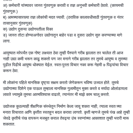
अ) कर्मचारी यांच्यावर जास्त गुंतवणूक करावी व तज्ञ अनुभवी कर्मचारी ठेवावे. (कायमची
गुंतवणूक.)
ब) आमच्यासारख्या तज्ञ लोकांची मदत घ्यावी. (ठराविक कालावधीसाठी गुंतवणूक व नंतर
तासानुसार गुंतवणूक)
क) उद्योग दुसऱ्या उद्योगपतीला विका
ड) जास्त तोटा होण्याअगोदर उद्योगातून बाहेर पडा व दुसरा उद्योग सुरु करण्याच्या मागे
लागा.
आयुष्यात मरेपर्यंत एक गोष्ट लक्ष्यात ठेवा तुम्ही पैश्याने गरीब झालात तर चालेल ती आज
नाही उद्या कमी भरून काढू शकतो पण जर मनाने गरीब झालात तर तुमचे आयुष्य व तुमच्या
पुढील पिढीचे आयुष्य धोक्यात येईल. स्वतःपुरता विचार नका करू नेहमी ७ पिढ्यांचा विचार
करून ठेवा.
मी लोकांना पहिले मानसिक दृष्ट्या सक्षम करतो जेणेकरून भविष्य उ
ज्वल होते. तुमचे
उद्योगाच्या दिशेने एक पाऊल तुम्हाला मानसिक गुलामीतून मुक्त करते व मर्यादा ओलांडायला
लावते ज्यामुळे तुमचा आत्मविश्वास वाढतो, त्यानंतर मी माझे काम चालू करतो.
उद्योजक कुठल्याही शैक्षणिक संस्थेतून निर्माण केला जावू शकत नाही, त्याला स्वतःच्या
मनात विचारात आणि कृतीत स्वतहून बदल करावा लागतो. कृती म्हणजे तुमचे पंख आहे तुम्ही
जेवढे कृतीचे पंख वापरून मजबूत कराल तेवढ्या उंच स्वप्नांच्या आकाशात तुम्ही भरारी मारू
शकतात.