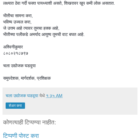
लक्ष्यात ठेवा गर्दी फक्त पायथ्याशी असते, शिखरावर खूप कमी लोक असतात.
भीतीचा सामना करा,
भविष्य उज्वल करा,
जे उत्तम आहे त्यावर तुमचा हक्क आहे,
भीतीच्या पलीकडे अमर्याद आयुष्य तुमची वाट बघत आहे.
अश्विनीकुमार
८०८०२१८७९७
चला उद्योजक घडवूया
समुपदेशक, मार्गदर्शक, प्रशिक्षक
चला उद्योजक घडवूया
येथे
१:३५ AM
शेअर करा
कोणत्याही टिप्पण्‍या नाहीत:
टिप्पणी पोस्ट करा