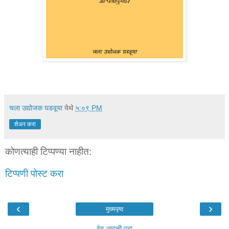
चला उद्योजक घडवूया
येथे
५:०९ PM
शेअर करा
कोणत्याही टिप्पण्‍या नाहीत:
टिप्पणी पोस्ट करा
‹
›
मुख्यपृष्ठ
वेब आवृत्ती पहा