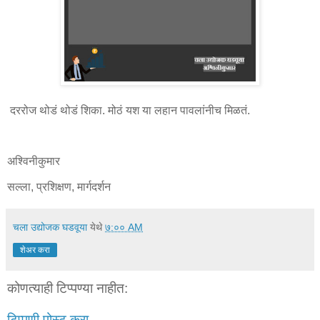
दररोज थोडं थोडं शिका. मोठं यश या लहान पावलांनीच मिळतं.
अश्विनीकुमार
सल्ला, प्रशिक्षण, मार्गदर्शन
चला उद्योजक घडवूया
येथे
७:०० AM
शेअर करा
कोणत्याही टिप्पण्‍या नाहीत:
टिप्पणी पोस्ट करा