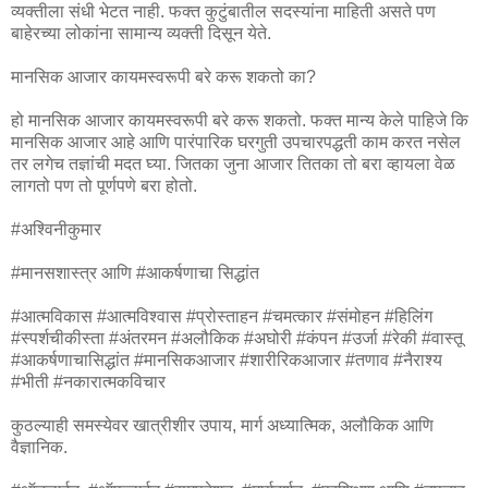
व्यक्तीला संधी भेटत नाही. फक्त कुटुंबातील सदस्यांना माहिती असते पण
बाहेरच्या लोकांना सामान्य व्यक्ती दिसून येते.
मानसिक आजार कायमस्वरूपी बरे करू शकतो का?
हो मानसिक आजार कायमस्वरूपी बरे करू शकतो. फक्त मान्य केले पाहिजे कि
मानसिक आजार आहे आणि पारंपारिक घरगुती उपचारपद्धती काम करत नसेल
तर लगेच तज्ञांची मदत घ्या. जितका जुना आजार तितका तो बरा व्हायला वेळ
लागतो पण तो पूर्णपणे बरा होतो.
#अश्विनीकुमार
#मानसशास्त्र आणि #आकर्षणाचा सिद्धांत
#आत्मविकास #आत्मविश्वास #प्रोस्ताहन #चमत्कार #संमोहन #हिलिंग
#स्पर्शचीकीस्ता #अंतरमन #अलौकिक #अघोरी #कंपन #उर्जा #रेकी #वास्तू
#आकर्षणाचासिद्धांत #मानसिकआजार #शारीरिकआजार #तणाव #नैराश्य
#भीती #नकारात्मकविचार
कुठल्याही समस्येवर खात्रीशीर उपाय, मार्ग अध्यात्मिक, अलौकिक आणि
वैज्ञानिक.