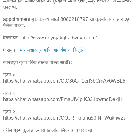
#ऑनलाईन, #ऑफलाईन #समुपदेशन, #मार्गदर्शन, #प्रशिक्षण आणि #उपचार
उपलब्ध.
appointment बुक करण्यासाठी 8080218797 ह्या क्रमांकावर व्हास्टएप
मेसेज पाठवा.
वेबसाईट : http://www.udyojakghadwuya.com/
फेसबुक :
मानसशास्त्र आणि आकर्षणाचा सिद्धांत
व्हास्टएप ग्रुप लिंक (फक्त पोस्ट साठी) :
ग्रुप ०
https://chat.whatsapp.com/GtC86GT1erf3bGmAy6WBL5
ग्रुप १
https://chat.whatsapp.com/FmsUlVjpIK321pwmdDekjH
ग्रुप २
https://chat.whatsapp.com/COJRFknuhq53INTWgknwzy
वरील ग्रुप फुल झाल्यास खालील लिंक चा वापर करा.