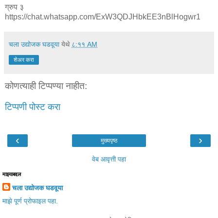
ग्रुप ३
https://chat.whatsapp.com/ExW3QDJHbkEE3nBlHogwr1
चला उद्योजक घडवूया
येथे
८:११ AM
शेअर करा
कोणत्याही टिप्पण्‍या नाहीत:
टिप्पणी पोस्ट करा
‹
›
मुख्यपृष्ठ
वेब आवृत्ती पहा
माझ्याबद्दल
चला उद्योजक घडवूया
माझे पूर्ण प्रोफाइल पहा.