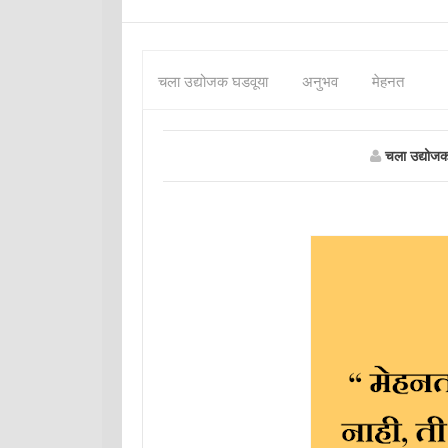
चला उद्योजक घडवूया
अनुभव
मेहनत
चला उद्योज