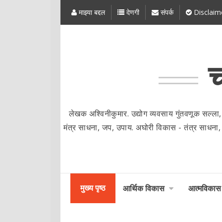
माझ्या बद्दल
देणगी
संपर्क
Disclaim
च
लेखक अश्विनीकुमार. उद्योग व्यवसाय गुंतवणूक सल्ला,
मंत्र साधना, जप, उपाय. अघोरी विकास - तंत्र साधना, मंत्र
मुख्य पृष्ठ
आर्थिक विकास
आत्मविकास