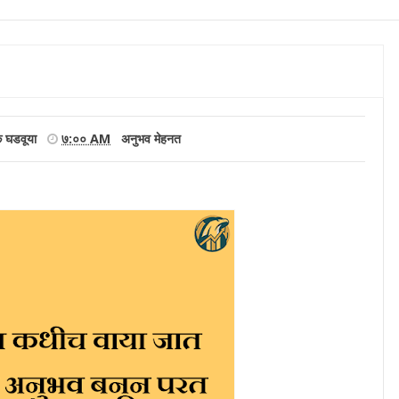
क घडवूया
७:०० AM
अनुभव
मेहनत