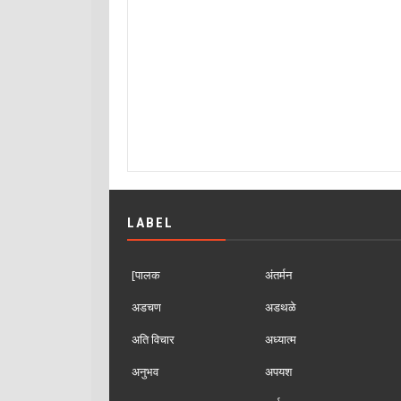
LABEL
[पालक
अंतर्मन
अडचण
अडथळे
अति विचार
अध्यात्म
अनुभव
अपयश