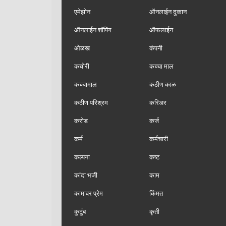
एमेझोन
ऑनलाईन दुकान
ऑनलाईन शॉपिंग
ऑफलाईन
ओळख
कंपनी
कचोरी
कच्चा माल
कच्चामाल
कठीण काळ
कठीण परिश्रम
करिअर
करोड
कर्ज
कर्म
कर्मचारी
कल्पना
कष्ट
कांदा भजी
काम
कामावर प्रेम
किंमत
कुटुंब
कृती